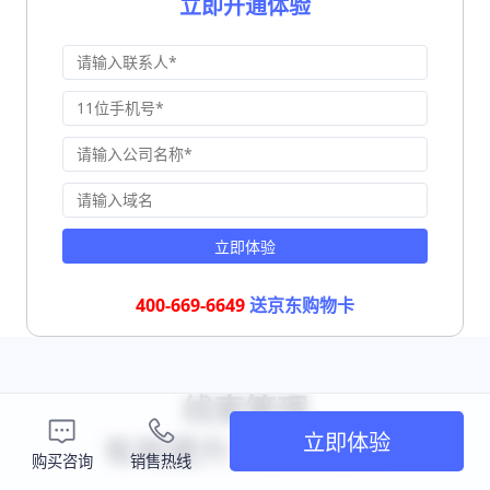
立即开通体验
立即体验
400-669-6649
送京东购物卡
线索管理
立即体验
有效提升
线索转化率
购买咨询
销售热线