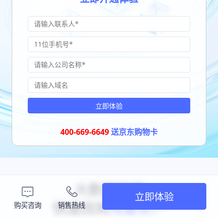
立即体验
400-669-6649
送京东购物卡
大数据获客
立即体验
快速找到
海量客户
购买咨询
销售热线