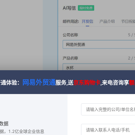
网易外贸通
开通体验：
服务,送
京东购物卡
,来电咨询享
额
数据
数据，1.2亿全球企业信息