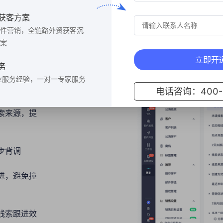
获客方案
件营销，全链路外贸获客沉
潜客
案
立即开
务
估线索
业服务经验，一对一专家服务
电话咨询：400-6
索来源，提
步背调
进，避免撞
线索跟进效