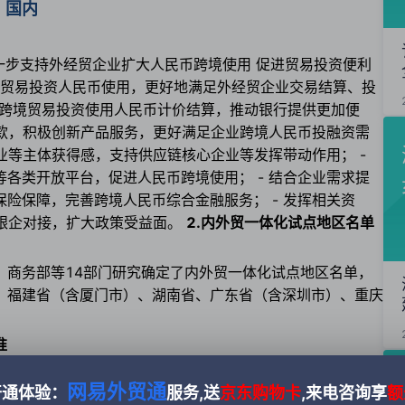
国内
一步支持外经贸企业扩大人民币跨境使用 促进贸易投资便利
跨境贸易投资人民币使用，更好地满足外经贸企业交易结算、投
各类跨境贸易投资使用人民币计价结算，推动银行提供更加便
贷款，积极创新产品服务，更好满足企业跨境人民币投融资需
业等主体获得感，支持供应链核心企业等发挥带动作用； -
各类开放平台，促进人民币跨境使用； - 结合企业需求提
险保障，完善跨境人民币综合金融服务； - 发挥相关资
进银企对接，扩大政策受益面。
2.内外贸一体化试点地区名单
，商务部等14部门研究确定了内外贸一体化试点地区名单，
、福建省（含厦门市）、湖南省、广东省（含深圳市）、重庆
准
家标准。本批发布的国家标准与经济社会发展、生态文明建
网易外贸通
开通体验：
服务,送
京东购物卡
,来电咨询享
额
、绿色发展、装备材料、道路车辆、安全生产、公共服务等领