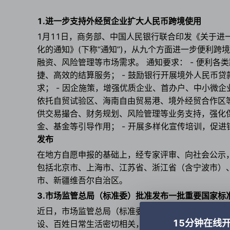
1.进一步支持外经贸企业扩大人民币跨境使用
1月11日，商务部、中国人民银行联合印发《关于进
化的通知》(下称“通知”)，从九个方面进一步便利
融资、风险管理等市场需求。 通知要求： - 便利
捷、高效的结算服务； - 鼓励银行开展境外人民币
求； - 因企施策，增强优质企业、首办户、中小微企
依托自贸试验区、海南自由贸易港、境外经贸合作区等
供交易撮合、财务规划、风险管理等业务支持，强化保
金、基金等引导作用； - 开展多样化宣传培训，促
发布
在地方自愿申报的基础上，经专家评审、向社会公示
包括北京市、上海市、江苏省、浙江省（含宁波市）
市、新疆维吾尔自治区。
3.市场监管总局（标准委）批准发布一批重要国家标
近日，市场监管总局（标准委）批准发布一批重要国
15分钟在线
设、百姓日常生活密切相关，涉及信息技术、消费品