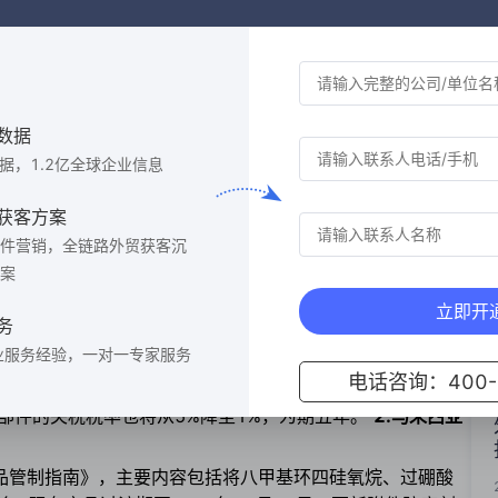
共和国海关局关于“经认证的经营者”互认的安排》签署，中国
伙伴。 《中菲AEO互认安排》签署后，中菲两国AEO企业
数据
海关联络员服务、在国际贸易中断并恢复后优先通关等4项便
物流成本也将随之降低。
数据，1.2亿全球企业信息
02
获客方案
国外
件营销，全链路外贸获客沉
案
已批准临时修改进口电动汽车及其零部件的关税税率，以提振
立即开
务
)董事会于2022年11月24日批准暂时降低某些电动汽车及其
业服务经验，一对一专家服务
政令，某些电动汽车（如乘用车、公共汽车、小巴、货车、卡
电话咨询：400-6
单元的最惠国关税税率将在五年内暂时降至零。但该税率优惠
部件的关税税率也将从5%降至1%，为期五年。
2.马来西亚
品管制指南》，主要内容包括将八甲基环四硅氧烷、过硼酸