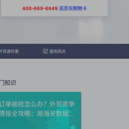
400-669-6649
送京东购物卡
外贸通优惠
服务网点
门知识
订单被抢怎么办？外贸竞争
情报全攻略：用海关数据洞
察...