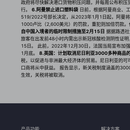
政府将尽快解决港口货物积压问题，并每周公布积压
行。
6.阿曼禁止进口塑料袋
日前，根据阿曼商业、工业
519/2022号部长决定，从2023年1月1日起，
1000卢比（2,600美元）的罚款，重犯则加倍罚
自中国入境者的临时限制措施至2月15日
据据路透社
旅客在出发前48小时内需出示新冠核酸检测阴性证明
15日。 此前，2022年12月30日，法国当局宣
1月底。
8.英国：计划取消尼日利亚3000多种商品
税，以促进与非洲最大经济体的贸易。尼日利亚的可
口商将从中获益。 报告显示，新关税制度涵盖的30
生效，关税将被取消。
产品功能
解决方案