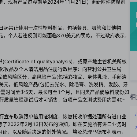
单，现有产品过渡期至2024年11月21日；更新附件防腐剂
。
1日起禁止使用一次性塑料制品，包括餐具、吸管和其他物
美元，个人若违反则可能面临370美元的罚款，不过政府表示，
icate of qualityanalysis)，或原产地主管机关所核
售化妆品及个人清洁用品注册行政程序：向智利公共卫生局
规将产品依风险区分，高风险产品(包括彩妆品、身体乳液、手部清
0美元，低风险产品(包括去光水、除毛膏、洗发精、发胶、牙
所需时间至少5天，最长可至1个月，且同类产品倘原料成份如
相
行质量管理测试后才可销售，每项产品之测试费用约需40-
1
行宣布取消跟单信用证制度，恢复托收单据处理所有进口业
了2022年2月13日发布的通知，即在实施所有进口业务时
2
用证，以及随后决定的例外情况。 埃及总理马德布利表示，