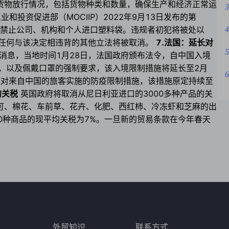
货物放行情况，包括货物种类和数量，确保生产和经济正常运
3
和投资促进部（MOCIIP）2022年9月13日发布的第
阿曼将禁止公司、机构和个人进口塑料袋。违规者初犯将被处以
4
款。任何与该决定相违背的其他立法将被取消。
7.法国：延长对
5
消息，当地时间1月28日，法国政府颁布法令，自中国入境
，以及佩戴口罩的强制要求，该入境限制措施将延长至2月
6
布加强对来自中国的旅客实施的防疫限制措施，该措施原定持续至
的关税
英国政府将取消从尼日利亚进口的3000多种产品的关
可、棉花、车前草、花卉、化肥、西红柿、冷冻虾和芝麻的出
00种商品的现平均关税为7%。一旦新的贸易条款在今年春天
外贸知识
联系方式