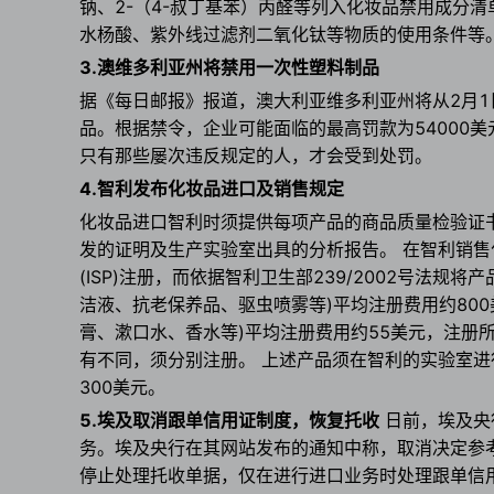
钠、2-（4-叔丁基苯）丙醛等列入化妆品禁用成分清
水杨酸、紫外线过滤剂二氧化钛等物质的使用条件等
3.澳维多利亚州将禁用一次性塑料制品
据《每日邮报》报道，澳大利亚维多利亚州将从2月
品。根据禁令，企业可能面临的最高罚款为54000
只有那些屡次违反规定的人，才会受到处罚。
4.智利发布化妆品进口及销售规定
化妆品进口智利时须提供每项产品的商品质量检验证书(Certif
发的证明及生产实验室出具的分析报告。 在智利销
(ISP)注册，而依据智利卫生部239/2002号法
洁液、抗老保养品、驱虫喷雾等)平均注册费用约80
膏、漱口水、香水等)平均注册费用约55美元，注册
有不同，须分别注册。 上述产品须在智利的实验室进
300美元。
5.埃及取消跟单信用证制度，恢复托收
日前，埃及央
务。埃及央行在其网站发布的通知中称，取消决定参考
停止处理托收单据，仅在进行进口业务时处理跟单信