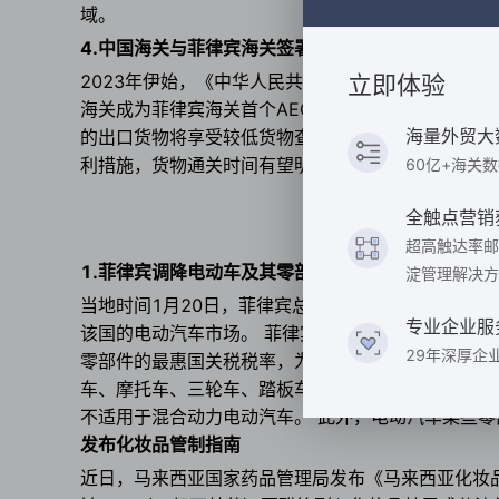
域。
4.中国海关与菲律宾海关签署AEO互认安排
2023年伊始，《中华人民共和国海关总署和菲律宾
立即体验
海关成为菲律宾海关首个AEO（经认证的经营者）互认
海量外贸大
的出口货物将享受较低货物查验率、优先查验、指定
利措施，货物通关时间有望明显压缩，港口、保险、
60亿+海关
全触点营销
超高触达率邮
1.菲律宾调降电动车及其零部件进口关税
淀管理解决方
当地时间1月20日，菲律宾总统小费迪南德·马科斯
专业企业服
该国的电动汽车市场。 菲律宾国家经济发展局(NEDA
29年深厚企
零部件的最惠国关税税率，为期5年。根据第12号行
车、摩托车、三轮车、踏板车和自行车）的完全组装
不适用于混合动力电动汽车。 此外，电动汽车某些零
发布化妆品管制指南
近日，马来西亚国家药品管理局发布《马来西亚化妆