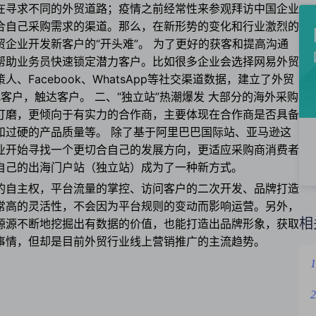
在寻求不同的外贸道路；疫情之前经常性来参观拜访中国企业
合自己采购需求的渠道。那么，在新形势的变化和行业激烈的
企业开发新客户的“开头难”。
为了更好的获客和提高沟通
帮助业务员快速锁定潜力客户。比如很多企业会选择网易外贸
Facebook、WhatsApp等社交渠道数据，建立了外贸
找客户，触达客户。
二、“独立站”热潮爆发
大部分的海外采购
打磨，更倾向于有实力的合作商，主要体现在合作商是否具备
和过硬的产品质量等。
除了基于阿里巴巴国际站、亚马逊这
业开始寻找一个更切合自己的发展方向，更适应采购商消费者
自己的出海门户站（独立站）成为了一种新方式。
的自主权，平台流量的掌控、访问客户的二次开发、品牌打造
常高的灵活性，不会因为平台规则的变动而影响运营。另外，
相
源源不断地挖掘出有数据的价值，也能打造出品牌形象，获取
事情，但却是目前外贸行业线上营销推广的主流趋势。
1
2