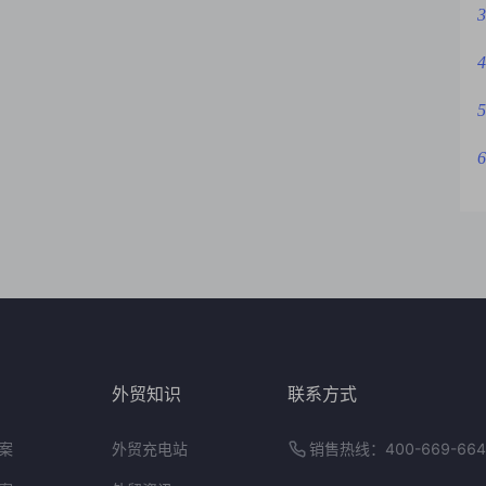
3
4
5
6
外贸知识
联系方式
案
外贸充电站
销售热线：400-669-664