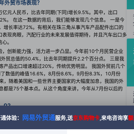
年外贸市场表现？
万亿元人民币，比去年同期(下同)增长9.5%。其中，出口
.2%。
在这一数据的背后，我们能够发现几个信息。
一是今
，增长率达72%。有相关在珠三角从事汽车产品配件出口的
口表现亮眼，汽配行业的未来发展值得期待，并且汽车出口多
信心。
验，创新能力强，活力进一步凸显。今年前10个月民营企业
国外贸总值的50.4%，比去年同期提升2.2个百分点。
三是我
等产品出口增速超过20%，传统优势明显。
我国外贸前几个
的峰值16.6%，8月份8.6%，9月份8.3%，10月份
看来，随着美国和一些世界主要国家的大幅度加息，我国的外
息都是75个基本点。从这个角度来讲，今年从7月份以后的
02
的环境，前三季度中国中小微外贸企业收款量同比增长
网易外贸通
开通体验：
服务,送
京东购物卡
,来电咨询享
额
（B2B）指数报告》公布的这一数据显示，中小微外贸企业正在
欧洲需求放缓，部分中小微外贸企业跳出“舒适圈”，开始挖掘