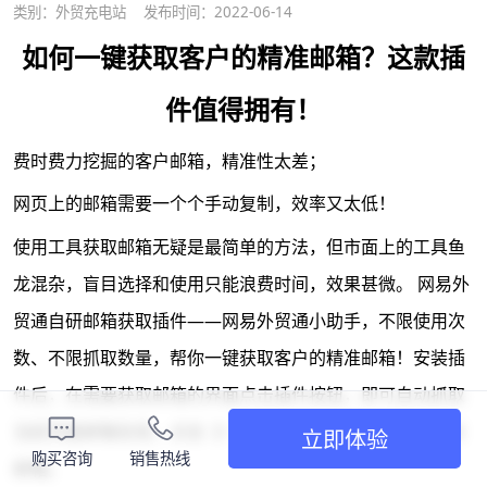
类别：
外贸充电站
发布时间：2022-06-14
如何一键获取客户的精准邮箱？这款插
件值得拥有！
费时费力挖掘的客户邮箱，精准性太差；
网页上的邮箱需要一个个手动复制，效率又太低！
使用工具获取邮箱无疑是最简单的方法，但市面上的工具鱼
龙混杂，盲目选择和使用只能浪费时间，效果甚微。
网易外
贸通自研邮箱获取插件——网易外贸通小助手，不限使用次
数、不限抓取数量，帮你一键获取客户的精准邮箱！
安装插
件后，在需要获取邮箱的界面点击插件按钮，即可自动抓取
当前页面邮箱信息。点击【一键复制】按钮即可复制下所有
立即体验
购买咨询
销售热线
邮箱。