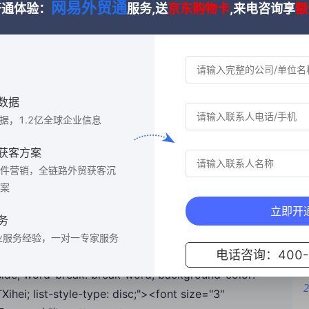
网易外贸通
开通体验：
服务,送
京东购物卡
,来电咨询享
额
><font size="3" color="#000000">3. Google地图实景查看
 size="3" color="#000000">利用Google地图和Search all插
in-top: 0px; margin-bottom: 0px; margin-left:
; list-style-position: inside; word-break: break-word;
icrosoft YaHei", STXihei; list-style-type: disc;"><font
数据
地址，然后使用Search all插件中的Google map功能。
数据，1.2亿全球企业信息
: left; list-style-position: inside; word-break: break-
获客方案
ly: "Microsoft YaHei", STXihei; list-style-type: disc;">
件营销，全链路外贸获客沉
>目的：通过实景图，我们可以估计客户的公司面积和仓库大小，从而进一步
案
eight: 1.75;"><font size="3" color="#000000">
立即开
<font size="3" color="#000000">4. Whois域名查询</font>
相
务
ize="3" color="#000000">Whois查询可以帮助我们获取客户的网站注
业服务经验，一对一专家服务
电话咨询：400-6
ottom: 0px; margin-left: 0px;"><li style="line-
1
: inside; word-break: break-word; background-color:
2
Xihei; list-style-type: disc;"><font size="3"