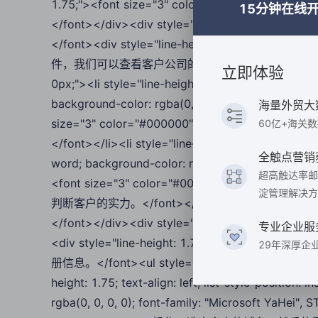
1.75;"><font size="3" color="#000000">
15分钟在线
</font></div><div style="line-height: 1.75;"
</font><div style="line-height: 1.75;"><font
件，我们可以查看客户公司的实景图。</font><ul style="marg
立即体验
0px;"><li style="line-height: 1.75; text-align: left
background-color: rgba(0, 0, 0, 0); font-family: "M
海量外贸大
size="3" color="#000000">操作：选中网页中的
60亿+海关
</font></li><li style="line-height: 1.75; text-align
全触点营销
word; background-color: rgba(0, 0, 0, 0); font-fami
超高触达率邮
<font size="3" color="#000000"
淀管理解决方
判断客户的实力。</font></li></ul><div style="line-h
</font></div><div style="line-height: 1.75;">
专业企业服
<div style="line-height: 1.75;"><font s
29年深厚企
册信息。</font><ul style="margin-top: 0px; margin-b
height: 1.75; text-align: left; list-style-position
rgba(0, 0, 0, 0); font-family: "Microsoft YaHei", ST