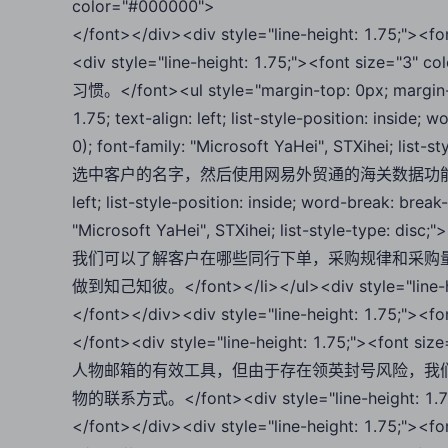
color="#000000">
</font></div><div style="line-height: 1.75;"
<div style="line-height: 1.75;"><font 
习惯。</font><ul style="margin-top: 0px; margin-bo
1.75; text-align: left; list-style-position: inside
0); font-family: "Microsoft YaHei", STXihei; lis
选中客户的名字，然后使用网易外贸通的海关数据功能。</font></li>
left; list-style-position: inside; word-break: brea
"Microsoft YaHei", STXihei; list-style-type:
我们可以了解客户在哪些同行下单，采购规律和采购
做到知己知彼。</font></li></ul><div style="line-hei
</font></div><div style="line-height: 1.75;
</font><div style="line-height: 1.75;"><f
人物邮箱的有效工具，但由于存在领英封号风险，我
物的联系方式。</font><div style="line-height: 1.75
</font></div><div style="line-height: 1.75