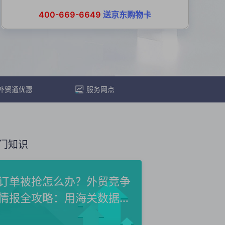
400-669-6649
送京东购物卡
外贸通优惠
服务网点
门知识
订单被抢怎么办？外贸竞争
情报全攻略：用海关数据洞
察...