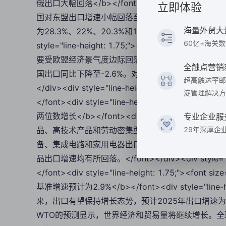
俄出口大幅回落</b></font><div style="line-height
立即体验
国对东盟出口增速小幅回落至14.9%，但依旧维持
海量外贸大
为28.3%、22%、20.3%和12.8%。对新加坡和菲
60亿+海关
style="line-height: 1.75;"><font size=
要受欧盟经济景气度边际回落拖累。对美国出口增速维
全触点营销
国出口同比下降至-2.6%。对俄罗斯出口增速大幅下滑至
超高触达率邮
</div><div style="line-height: 1.75;"><font col
淀管理解决方
</font><div style="line-height: 1.75;"><
两位数增长</b></font><div style="line-height: 
专业企业服
品、高技术产品和劳动密集型产品出口增速均有不同程
29年深厚企
备、集成电路和家用电器出口增速分别为14%、11%
品出口增速均有所回落。</font></div><div style="line-
</font><div style="line-height: 1.75;"><
基准增速预计为2.9%</b></font><div style="line-he
来，出口有望保持增长态势，预计2025年出口增速为
WTO的预测显示，世界经济和贸易量将继续增长。