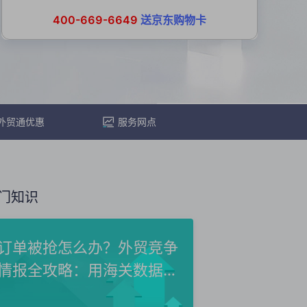
400-669-6649
送京东购物卡
外贸通优惠
服务网点
门知识
订单被抢怎么办？外贸竞争
情报全攻略：用海关数据洞
察...