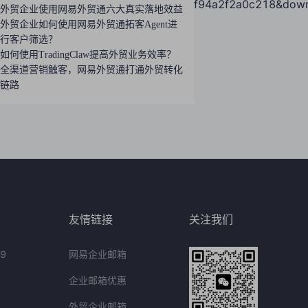
essKeyId=0cd796d04a3a45dba2ef94a2f2a0c218&downl
外贸企业使用网易外贸通六大真实落地效益
外贸企业如何使用网易外贸通拓客Agent进
行客户筛选？
如何使用TradingClaw提高外贸业务效率？
全渠道营销触客，网易外贸通打通外贸转化
链路
友情链接
关注我们
9
网易企业邮箱
企业邮箱优惠
外贸企业邮箱