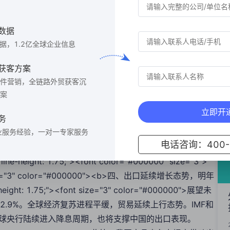
: 1.75;"><font size="3" color="#000000">11月份，中
两位数高增长。对马来西亚、泰国、印尼和越南的出口增速分别
数据
律宾的出口增速小幅下降，但整体保持平稳。</font><div
数据，1.2亿全球企业信息
"3" color="#000000">对欧盟出口增速有所回落，同比增速为7.2%，主
持高增，同比增速为8%。对日本出口同比增长6.3%，对韩
获客方案
-2.5%，是本月出口增速国别最大拖累项。</font>
件营销，全链路外贸获客沉
or="#000000" size="3">
案
font size="3" color="#000000"><b>三、集成电路和家电出口维持
立即开
1.75;"><font size="3" color="#000000">11月份，机电产
务
度回落。机电产品出口同比增长7.9%，其中通用机械设
业服务经验，一对一专家服务
电话咨询：400-6
和10.1%。劳动密集型产品中，除玩具外，所有主要类别商
height: 1.75;"><font color="#000000" size="3">
font size="3" color="#000000"><b>四、出口延续增长态势，明年
ight: 1.75;"><font size="3" color="#000000">展望未
2.9%。全球经济复苏进程平缓，贸易延续上行态势。IMF和
全球央行陆续进入降息周期，也将支撑中国的出口表现。