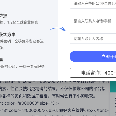
ont size="3" color="#000000"><b>3. 坚信三人行必有我师，保持
数据
ht: 1.75;"><font size="3" color="#000000">身边的同事
数据，1.2亿全球企业信息
走上社会的人都很现实，但总能够找到几个志同道合的人。通
</div><div style="line-height: 1.75;">
获客方案
件营销，全链路外贸获客沉
nt size="3" color="#000000"><b>4. 凡事考虑到客户前面</b>
案
font size="3" color="#000000">如果可以，尽量用客户常用的聊天
立即开
习惯，提前准备好解决方案，能够让客户感受到你的专业和用
务
><font color="#000000" size="3">
业服务经验，一对一专家服务
电话咨询：400-6
ont size="3" color="#000000"><b>5. 思维灵活，不在一棵树上吊
5;"><font size="3" color="#000000">搜索客户不仅仅局限于主流
搜索，往往会搜出更精确的结果。不仅仅依靠公司的平台接
种各样的黄页和数据库看看，有时候会有不小的收获。
ont color="#000000" size="3">
t size="3" color="#000000"><b>6. 做好客户管理</b></font>