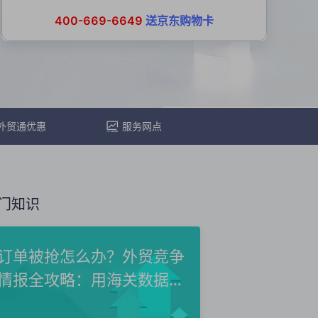
400-669-6649
送京东购物卡
外贸通优惠
服务网点
门知识
订单被抢怎么办？外贸竞争
情报全攻略：用海关数据洞
察...