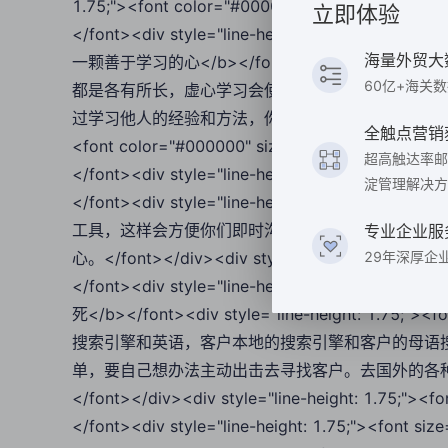
1.75;"><font color="#000000" size="3">
立即体验
</font><div style="line-height: 1.75;"><f
海量外贸大
一颗善于学习的心</b></font><div style="line-heig
60亿+海关
都是各有所长，虚心学习会使你赢得不少朋友。虽说
过学习他人的经验和方法，你可以不断提升自己的业务能力。</font>
全触点营销
<font color="#000000" size="3">
超高触达率邮
</font><div style="line-height: 1.75;"><fo
淀管理解决方
</font><div style="line-height: 1.75;"><
工具，这样会方便你们即时沟通。了解客户的需求和
专业企业服
心。</font></div><div style="line-height: 1.75;"
29年深厚企
</font><div style="line-height: 1.75;"><f
死</b></font><div style="line-height: 1.7
搜索引擎和英语，客户本地的搜索引擎和客户的母语
单，要自己想办法主动出击去寻找客户。去国外的各
</font></div><div style="line-height: 1.75;"><f
</font><div style="line-height: 1.75;"><fon