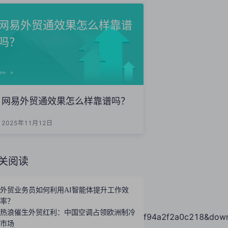
网易外贸通效果怎么样靠谱
吗？
网易外贸通效果怎么样靠谱吗？
2025年11月12日
关阅读
外贸业务员如何利用AI智能体提升工作效
率？
热浪催生外贸红利：中国空调占领欧洲制冷
essKeyId=0cd796d04a3a45dba2ef94a2f2a0c218&downl
市场