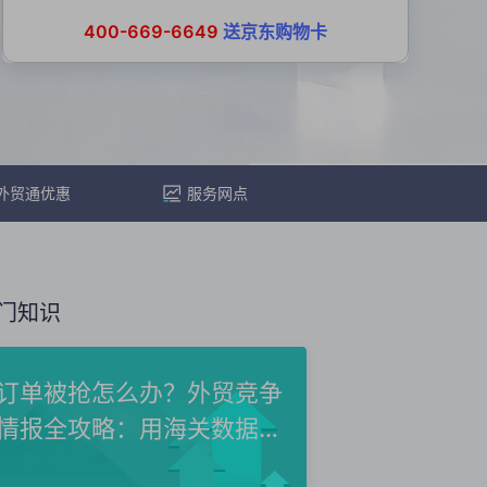
400-669-6649
送京东购物卡
外贸通优惠
服务网点
门知识
订单被抢怎么办？外贸竞争
情报全攻略：用海关数据洞
察...