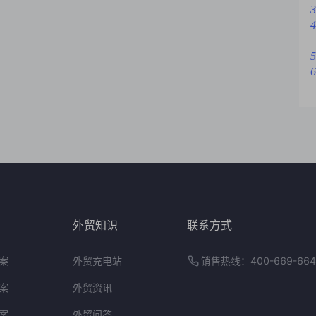
3
4
5
6
外贸知识
联系方式
案
外贸充电站
销售热线：400-669-664
案
外贸资讯
案
外贸问答