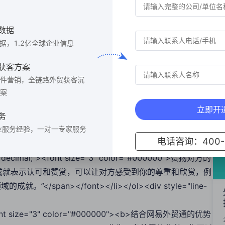
 size="3" color="#000000"><b>实践策略</b></font><ol
-left: 0px;"><li style="line-height: 1.75; text-align:
数据
k-word; background-color: rgba(0, 0, 0, 0); font-family:
数据，1.2亿全球企业信息
decimal;"><font size="3" color="#000000">利用共同联系人
">：通过提到你们共同认识的人，可以增加信任感，例如：“你的朋友XX向我推
获客方案
le="line-height: 1.75; text-align: left; list-
件营销，全链路外贸获客沉
ckground-color: rgba(0, 0, 0, 0); font-family:
案
decimal;"><font size="3" color="#000000">展示共同兴趣
立即开
">：找到你和对方共同感兴趣的话题，这样可以更容易地打开话题，例如：“我
务
></li><li style="line-height: 1.75; text-
业服务经验，一对一专家服务
电话咨询：400-6
k: break-word; background-color: rgba(0, 0, 0, 0); font-
-type: decimal;"><font size="3" color="#000000">赞扬对方的
l;">：对对方的成就表示认可和赞赏，可以让对方感受到你的尊重和欣赏，例
pan></font></li></ol><div style="line-
;"><font size="3" color="#000000"><b>结合网易外贸通的优势