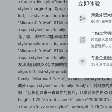
</font><div style="line-height: 1.75;"><font
立即体验
style="margin-top: 0px; margin-bottom: 0px; margin
海量外贸大
left; list-style-position: inside; word-break: brea
60亿+海关
"Microsoft YaHei", STXihei; list-style-type: 
<span style="font-family: Arial;
全触点营销
荐了你，我很希望能与你建立联系。”</span></font></li><li sty
超高触达率邮
style-position: inside; word-break: break-word; ba
淀管理解决方
"Microsoft YaHei", STXihei; list-style-type: 
<span style="font-family: Arial;
专业企业服
发现我们都对XX有共同的热爱，希望能够交流分享。”</span></font
29年深厚企
align: left; list-style-position: inside; word-brea
family: "Microsoft YaHei", STXihei; list-style
成就<span style="font-family: Aria
如：“我长期以来一直是你的粉丝，非常钦佩你在XX领域的成就。”</s
height: 1.75;"><font size="3" color="#000000">
</font></div><div style="line-height: 1.75