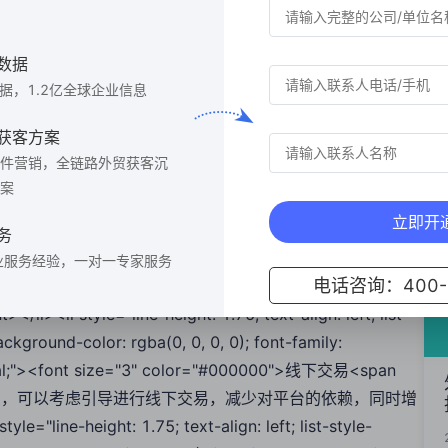
-left: 0px;"><li style="line-height: 1.75; text-align:
k-word; background-color: rgba(0, 0, 0, 0); font-family:
ecimal;"><font size="3" color="#000000">信用保障<span
数据
于大额订单，尽可能通过有信用保障的平台或支付方式进行交易，以减少风险。
数据，1.2亿全球企业信息
t-align: left; list-style-position: inside; word-break:
获客方案
nt-family: "Microsoft YaHei", STXihei; list-style-type:
件营销，全链路外贸获客沉
详细记录<span style="font-family: Arial;">：保留所有交易和沟
案
。</span></font></li><li style="line-
立即开
: inside; word-break: break-word; background-color:
务
TXihei; list-style-type: decimal;"><font size="3"
业服务经验，一对一专家服务
电话咨询：400-6
nt-family: Arial;">：通过客户过往的订单记录、评价等信息进行筛
yle="line-height: 1.75; text-align: left; list-
ckground-color: rgba(0, 0, 0, 0); font-family:
ecimal;"><font size="3" color="#000000">线下交易<span
于信任度较高的客户，可以考虑引导进行线下交易，减少对平台的依赖，同时增
e-height: 1.75; text-align: left; list-style-