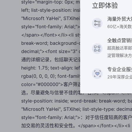
style="margin-top: 0px; margin-bottom: 0px; margin
立即体验
left; list-style-position: inside; word-break: brea
"Microsoft YaHei", STXihei; list-style-type: d
海量外贸大
style="font-family: Arial;">：对
60亿+海关
</span></font></li><li style="line-height: 1.75; tex
全触点营销
break-word; background-color: rgba(0, 0, 0, 0); fo
超高触达率邮
decimal;"><font size="3" color="#000000">
淀管理解决方
通的详细记录，包括聊天记录、邮件往来等，以便在发生争议时有据可依
height: 1.75; text-align: left; list-style-position
专业企业服
rgba(0, 0, 0, 0); font-family: "Microsoft YaHei", S
29年深厚企
color="#000000">客户筛选<span style="fo
选，尽量避免与信誉不佳的客户合作。</span></font></li><li st
style-position: inside; word-break: break-word; ba
"Microsoft YaHei", STXihei; list-style-type: d
style="font-family: Arial;">：对
加交易的灵活性和安全性。</span></font></li><li style="lin