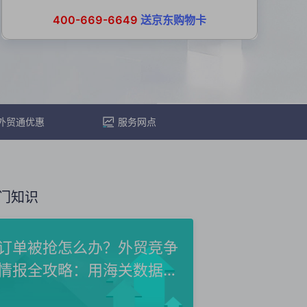
400-669-6649
送京东购物卡
外贸通优惠
服务网点
门知识
订单被抢怎么办？外贸竞争
情报全攻略：用海关数据洞
察...