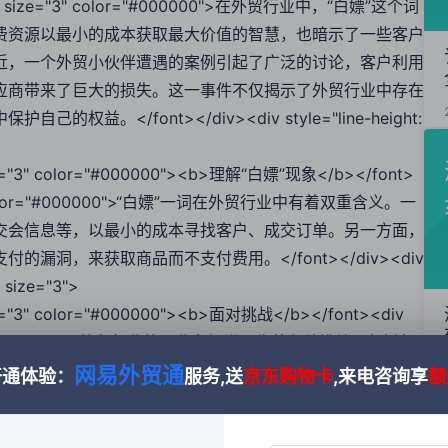
"><font size="3" color="#000000">在外贸行业中，“白嫖”这个词
费资源以最小的成本获取最大价值的智慧，也暗示了一些客户
近，一个外贸小伙伴遭遇的案例引起了广泛的讨论，客户利用
应商带来了巨大的损失。这一事件不仅揭示了外贸行业中存在
</font></div><div style="line-height:
t size="3" color="#000000"><b>理解“白嫖”现象</b></font>
ize="3" color="#000000">“白嫖”一词在外贸行业中有着双重含义。一
交会信息等，以最小的成本寻找客户、成交订单。另一方面，
洞，来获取商品而不支付费用。</font></div><div
" size="3">
 size="3" color="#000000"><b>面对挑战</b></font><div
="3" color="#000000">外贸行业的从业者经常面临着各种挑战，包括但
战不仅来自于客户的不诚信行为，也源于平台政策的不完善和
网易外贸通
开通体验：
服务,送
京东购物卡
,来电咨询享
额
ght: 1.75;"><font color="#000000" size="3">
 size="3" color="#000000"><b>应对策略</b></font><ol