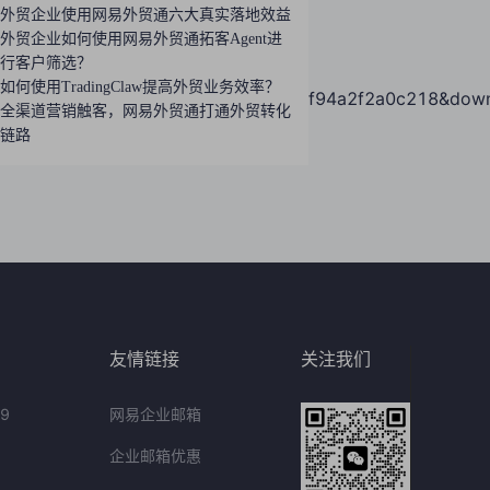
外贸企业使用网易外贸通六大真实落地效益
外贸企业如何使用网易外贸通拓客Agent进
行客户筛选？
如何使用TradingClaw提高外贸业务效率？
essKeyId=0cd796d04a3a45dba2ef94a2f2a0c218&downl
全渠道营销触客，网易外贸通打通外贸转化
链路
友情链接
关注我们
9
网易企业邮箱
企业邮箱优惠