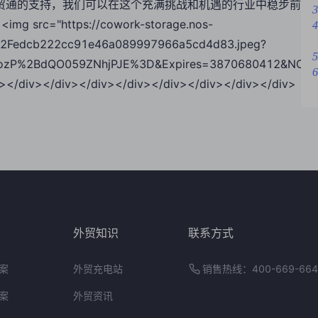
贸通的支持，我们可以在这个充满挑战和机遇的行业中稳步前
3
><img src="https://cowork-storage.nos-
4
2Fedcb222cc91e46a089997966a5cd4d83.jpeg?
5
zP%2BdQO059ZNhjPJE%3D&Expires=3870680412&NOSAcc
6
e"></div></div></div></div></div></div></div></div>
外贸知识
联系方式
案
外贸充电站
销售热线：400-669-664
案
外贸资讯