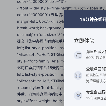
color="#000000" size="3">
</font><div style="line-height: 1.75;"><span sty
color="#000000">办理流程及注意事项</font></span><o
15分钟在线
margin-left: 0px;"><li style="line-height: 1.75; text
break-word; background-color: rgba(0, 0, 0, 0); fo
decimal;"><font size="3" color="#000000">
立即体验
提交《集中办理内销纳税手续情况表》进行备案。</span></font></
left; list-style-position: inside; word-break: brea
海量外贸大
"Microsoft YaHei", STXihei; list-style-type: d
60亿+海关
style="font-family: Arial;">：企
迟可在季度结束后15天内完成申报纳税手续。</span></font></li
全触点营销
left; list-style-position: inside; word-break: brea
超高触达率邮
"Microsoft YaHei", STXihei; list-style-type: 
淀管理解决方
<span style="font-family: Arial;
专业企业服
件后，向海关办理内销集中申报手续。</span></font></li></
29年深厚企
style="font-weight: bold;"><font size="3" color