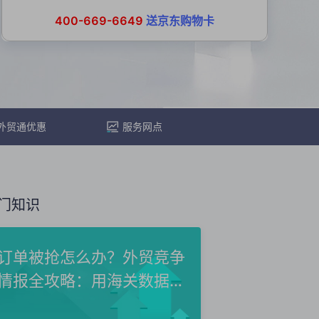
400-669-6649
送京东购物卡
外贸通优惠
服务网点
门知识
订单被抢怎么办？外贸竞争
情报全攻略：用海关数据洞
察...