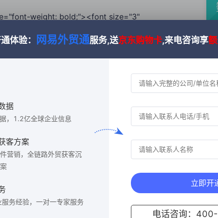
le="font-weight: bold;"><font size="3"
l style="margin-top: 0px; margin-bottom: 0px;
网易外贸通
开通体验：
服务,送
京东购物卡
,来电咨询享
额
-align: left; list-style-position: inside; word-break:
nt-family: "Microsoft YaHei", STXihei; list-style-type:
备案申请<span style="font-family: Arial;">：企业需事先向海关
li><li style="line-height: 1.75; text-align:
k-word; background-color: rgba(0, 0, 0, 0); font-family:
数据
ecimal;"><font size="3" color="#000000">纳税申报<span
数据，1.2亿全球企业信息
业内销加工贸易货物后，在不超过手册有效期或账册核销截止日期的前提下，最
><li style="line-height: 1.75; text-align:
获客方案
k-word; background-color: rgba(0, 0, 0, 0); font-family:
件营销，全链路外贸获客沉
decimal;"><font size="3" color="#000000">许可证件管理
案
">：若加工贸易企业内销商品中涉及许可证件管理的商品，应当取得相应许可证
立即开
务
ol><div style="line-height: 1.75;"><span
业服务经验，一对一专家服务
="#000000">
电话咨询：400-6