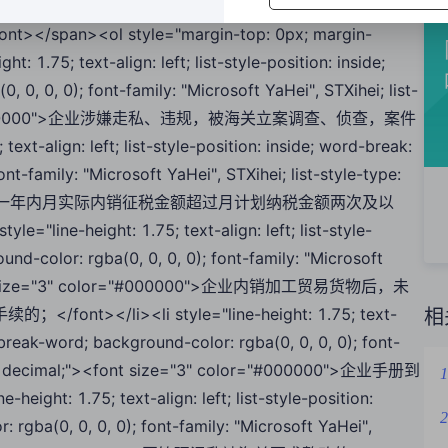
75;"><span style="font-weight: bold;"><font size="3"
pan><ol style="margin-top: 0px; margin-
t: 1.75; text-align: left; list-style-position: inside;
0, 0, 0); font-family: "Microsoft YaHei", STXihei; list-
 color="#000000">企业涉嫌走私、违规，被海关立案调查、侦查，案件
t-align: left; list-style-position: inside; word-break:
nt-family: "Microsoft YaHei", STXihei; list-style-type:
000000">企业一年内月实际内销征税金额超过月计划纳税金额两次及以
-height: 1.75; text-align: left; list-style-
nd-color: rgba(0, 0, 0, 0); font-family: "Microsoft
"><font size="3" color="#000000">企业内销加工贸易货物后，未
/li><li style="line-height: 1.75; text-
相
k: break-word; background-color: rgba(0, 0, 0, 0); font-
-type: decimal;"><font size="3" color="#000000">企业手册到
1
: 1.75; text-align: left; list-style-position:
2
 rgba(0, 0, 0, 0); font-family: "Microsoft YaHei",