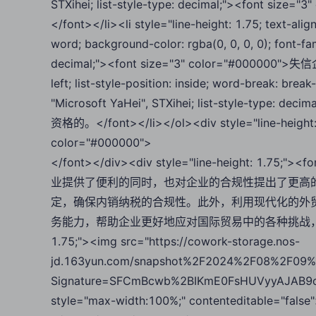
STXihei; list-style-type: decimal;"><font
</font></li><li style="line-height: 1.75; text-align
word; background-color: rgba(0, 0, 0, 0); font-fami
decimal;"><font size="3" color="#000000">失信企业；
left; list-style-position: inside; word-break: brea
"Microsoft YaHei", STXihei; list-style-type:
资格的。</font></li></ol><div style="line-height: 1
color="#000000">
</font></div><div style="line-height: 1.7
业提供了便利的同时，也对企业的合规性提出了更高
定，确保内销纳税的合规性。此外，利用现代化的外
务能力，帮助企业更好地应对国际贸易中的各种挑战，把握市场机遇。<
1.75;"><img src="https://cowork-storage.nos-
jd.163yun.com/snapshot%2F2024%2F08%2F09%
Signature=SFCmBcwb%2BIKmE0FsHUVyyAJAB9o
style="max-width:100%;" contenteditable="fals