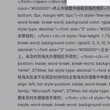
</font></span></div><div style="line-height: 1.
color="#000000">终止内销集中纳税资格的情形</font></s
bottom: 0px; margin-left: 0px;"><li style="line-heigh
word-break: break-word; background-color: rgba(0, 
style-type: decimal;"><font size="3"
未审结的；</font></li><li style="line-height: 1.75; tex
break-word; background-color: rgba(0, 0, 0, 0); fo
decimal;"><font size="3" color="#
上，未及时到海关办理相应手续的；</font></li><li style="line
position: inside; word-break: break-word; backgrou
YaHei", STXihei; list-style-type: decimal;
经海关批准不在规定时间内向主管海关办理集中申报手续的；</font><
align: left; list-style-position: inside; word-brea
family: "Microsoft YaHei", STXihei; list-style
期未及时办理报核手续的；</font></li><li style="line-height
inside; word-break: break-word; background-color: