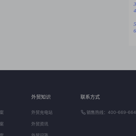
3
4
5
6
外贸知识
联系方式
案
外贸充电站
销售热线：400-669-664
案
外贸资讯
案
外贸问答