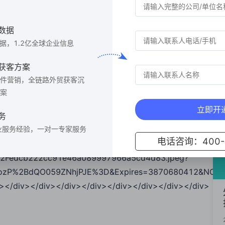
iv style="line-height: 1.75;"><font
数据
font size="3" color="#000000">此外，剑麻纤维在地毯行业和工艺
数据，1.2亿全球企业信息
的价值。剑麻纤维的这些多样化应用不仅为生产国家创造了新
ont><div style="line-height: 1.75;">
获客方案
color="#000000">
件营销，全链路外贸获客沉
5;"><font size="3" color="#000000">剑麻纤维的多功能性和可持
案
通等专业的外贸服务平台，生产商可以更有效地将剑麻纤维及
立即开
质量产品的需求。随着全球对可持续资源的需求日益增长，剑
务
和开发剑麻纤维的新用途，我们可以期待其在全球贸易中扮演
业服务经验，一对一专家服务
电话咨询：400-6
t: 1.75;"><img src="https://cowork-storage.nos-
2Fedcb222cc91e46a089997966a5cd4d83.jpeg?
zP%2BdQO059ZNhjPJE%3D&Expires=3870680412&NOSAcc
e"></div></div></div></div></div></div></div></div>