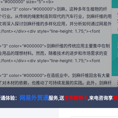
olor="#000000" size="5"><b>
"><font size="3" color="#000000">剑麻，这种多年生植物的纤
个行业。从传统的绳索制造到现代的汽车行业，剑麻纤维的用
文将深入探讨剑麻纤维的多样化应用，并分析如何通过网易外
<div style="line-height: 1.75;"><font
font size="3" color="#000000">剑麻纤维的传统应用主要集中在制
业用品的理想材料。然而，随着技术的进步和市场需求的变
<div style="line-height: 1.75;"><font
font size="3" color="#000000">在造纸业中，剑麻纤维因含有大量
了对木材的依赖，也推动了可持续发展的实践。此外，剑麻纤
泥的韧性，展示了其在现代工业中的广泛潜力。</font>
网易外贸通
or="#000000" size="3">
开通体验：
服务,送
京东购物卡
,来电咨询享
额
font size="3" color="#000000">汽车行业对剑麻纤维的兴趣主要集
产品。剑麻纤维不仅提高了汽车内饰的透气性和舒适度，还因