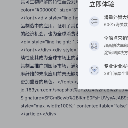
其可生物降解的特性而受到环保倡导者的青睐。</font></div><d
立即体验
color="#000000" size="3">
海量外贸大
</font><div style="line-height: 1.75;"><
60亿+海关
品制造中的应用，证明了其在现代设计和家居装饰中
的经济机会，也为全球消费者提供了更多环保和可持续的产品选择。</f
全触点营销
<div style="line-height: 1.75;"><font size="3" 
超高触达率邮
</font></div><div style="line-height: 1.7
淀管理解决方
续性使其成为全球市场上的宝贵资源。通过网易外贸
其制品推广到国际市场，满足全球消费者对环保和高
专业企业服
麻纤维的未来应用前景无疑是光明的。通过不断探索
29年深厚企
更加重要的角色。</font></div><div style="line-heigh
jd.163yun.com/snapshot%2F2024%2F08%2F09%
Signature=SFCmBcwb%2BIKmE0FsHUVyyAJAB9o
style="max-width:100%;" contenteditable="fals
</article></div>