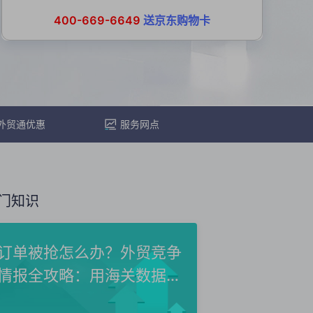
400-669-6649
送京东购物卡
外贸通优惠
服务网点
门知识
订单被抢怎么办？外贸竞争
情报全攻略：用海关数据洞
察...