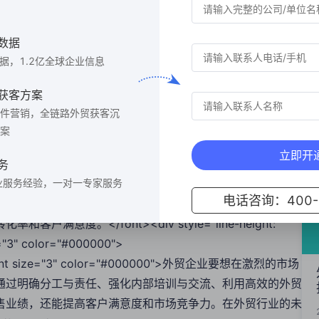
t size="3" color="#000000">2. 强化内部培训与交流</font>
size="3" color="#000000">企业应定期组织产品知识和运营技能的培
数据
产品和市场有深入的了解。</font></div><div
数据，1.2亿全球企业信息
" size="3">
t size="3" color="#000000">3. 利用高效的外贸工具</font>
获客方案
size="3" color="#000000">采用网易外贸通等高效的外贸工具可以帮助
件营销，全链路外贸获客沉
面的市场分析、客户管理和营销工具，帮助企业提升运营效率
案
: 1.75;"><font color="#000000" size="3">
立即开
t size="3" color="#000000"><b>三、案例分析</b></font>
务
size="3" color="#000000">通过网易外贸通，企业可以有效整合运营与
业服务经验，一对一专家服务
电话咨询：400-6
企业可以精准定位目标市场和客户，提高询盘质量；通过客户
度。</font><div style="line-height:
ze="3" color="#000000">
5;"><font size="3" color="#000000">外贸企业要想在激烈的市场
通过明确分工与责任、强化内部培训与交流、利用高效的外贸
售业绩，还能提高客户满意度和市场竞争力。在外贸行业的未