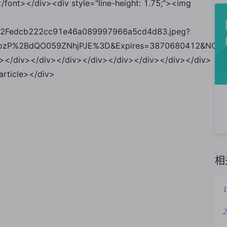
><div style="line-height: 1.75;"><img
2Fedcb222cc91e46a089997966a5cd4d83.jpeg?
zP%2BdQO059ZNhjPJE%3D&Expires=3870680412&NOSAcc
e"></div></div></div></div></div></div></div></div>
rticle></div>
相
1
2