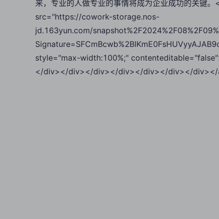
来，专业的人做专业的事情将成为企业成功的关键。</font></div
src="https://cowork-storage.nos-
jd.163yun.com/snapshot%2F2024%2F08%2F09%
Signature=SFCmBcwb%2BIKmE0FsHUVyyAJAB9o
style="max-width:100%;" contenteditable="fals
</div></div></div></div></div></div></div></a