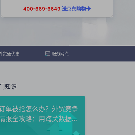
400-669-6649
送京东购物卡
外贸通优惠
服务网点
门知识
订单被抢怎么办？外贸竞争
情报全攻略：用海关数据洞
察...