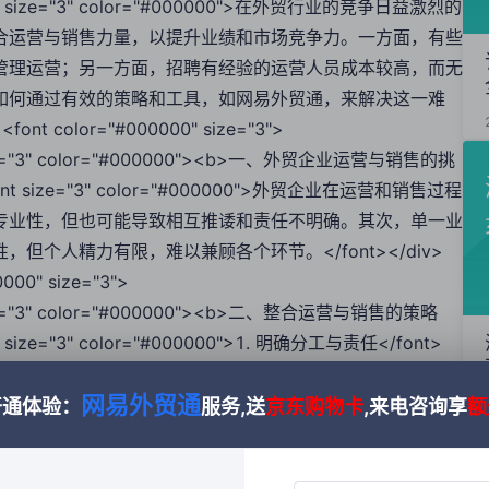
;"><font size="3" color="#000000">在外贸行业的竞争日益激烈的
合运营与销售力量，以提升业绩和市场竞争力。一方面，有些
管理运营；另一方面，招聘有经验的运营人员成本较高，而无
如何通过有效的策略和工具，如网易外贸通，来解决这一难
><font color="#000000" size="3">
font size="3" color="#000000"><b>一、外贸企业运营与销售的挑
5;"><font size="3" color="#000000">外贸企业在运营和销售过程
专业性，但也可能导致相互推诿和责任不明确。其次，单一业
个人精力有限，难以兼顾各个环节。</font></div>
00000" size="3">
ont size="3" color="#000000"><b>二、整合运营与销售的策略
<font size="3" color="#000000">1. 明确分工与责任</font>
size="3" color="#000000">外贸企业应明确各个环节的分工与责任，设
网易外贸通
例如，运营团队负责提高平台流量和询盘质量，销售团队负责
开通体验：
服务,送
京东购物卡
,来电咨询享
额
 style="line-height: 1.75;"><font