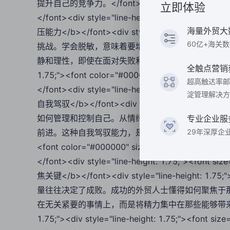
提升自己的竞争力。</font></div><div style="line-hei
立即体验
</font><div style="line-height: 1.75;"><
海量外贸大
压能力</b></font><div style="line-height: 1
60亿+海关
挑战。学会脱敏，意味着要增强自己的抗压能力，不
静和理性，即使在面对失败和挫折时也能迅速调整状态，继续前进。</
全触点营销
1.75;"><font color="#000000" size="3">
超高触达率邮
</font><div style="line-height: 1.75;"><
淀管理解决方
自我驾驭</b></font><div style="line-height: 
如何管理和控制自己。从情绪的管理到人生的规划，
专业企业服
前进。这种自我驾驭能力，是从底层突围到达顶尖的关键。</font></
29年深厚企
<font color="#000000" size="3">
</font><div style="line-height: 1.75;"><
焦关键</b></font><div style="line-height: 1
量往往决定了成败。成功的外贸人士懂得如何聚焦于那
在无关紧要的事情上，而是将精力集中在那些能够带来实质性变化的决
1.75;"><div style="line-height: 1.75;"><font si