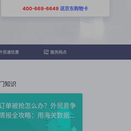
400-669-6649
送京东购物卡
外贸通优惠
服务网点
门知识
订单被抢怎么办？外贸竞争
情报全攻略：用海关数据洞
察...