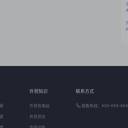
3
4
5
6
外贸知识
联系方式
案
外贸充电站
销售热线：400-669-664
案
外贸资讯
案
外贸问答