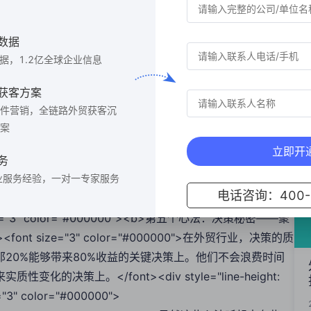
ght: 1.75;"><font color="#000000" size="3">
font size="3" color="#000000"><b>第三个心法：脱敏——增强抗
数据
.75;"><font size="3" color="#000000">外贸行业充满了压力和
数据，1.2亿全球企业信息
被外界的负面影响所动摇。这包括管理好自己的情绪，保持冷
font></div><div style="line-height:
获客方案
件营销，全链路外贸获客沉
font size="3" color="#000000"><b>第四个心法：管理和控制——
案
1.75;"><font size="3" color="#000000">成功的外贸人士懂得
立即开
他们能够有效地驾驭自己的行为，确保自己始终朝着既定目标
务
div><div style="line-height: 1.75;">
业服务经验，一对一专家服务
电话咨询：400-6
font size="3" color="#000000"><b>第五个心法：决策秘密——聚
.75;"><font size="3" color="#000000">在外贸行业，决策的质
20%能够带来80%收益的关键决策上。他们不会浪费时间
策上。</font><div style="line-height:
ze="3" color="#000000">