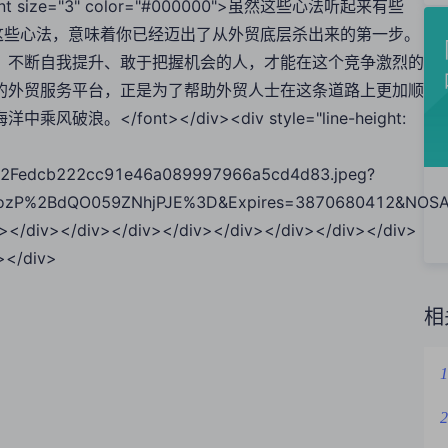
5;"><font size="3" color="#000000">虽然这些心法听起来有些
这些心法，意味着你已经迈出了从外贸底层杀出来的第一步。
、不断自我提升、敢于把握机会的人，才能在这个竞争激烈的
的外贸服务平台，正是为了帮助外贸人士在这条道路上更加顺
/font></div><div style="line-height:
2Fedcb222cc91e46a089997966a5cd4d83.jpeg?
zP%2BdQO059ZNhjPJE%3D&Expires=3870680412&NOSAcc
e"></div></div></div></div></div></div></div></div>
></div>
相
1
2