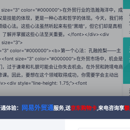
;"><font size="3" color="#000000">在外贸行业的浩瀚海洋中，成
仅是技能的体现，更是一种心态和哲学的体现。今天，我们将
级心法。这些心法虽然听起来有些“黑暗”，但它们却是真相
掌握这些心法至关重要。</font></div><div
" size="3">
font size="3" color="#000000"><b>第一个心法：孔融抢梨——主
.75;"><font size="3" color="#000000">在外贸市场中，机会是
们，过于谦卑和礼貌可能会让你失去机会。在外贸和跨境电商
修课。因此，要想在这个领域取得成功，你需要学会主动出
tyle="line-height: 1.75;"><font
font size="3" color="#000000"><b>第二个心法：放弃公平——接
网易外贸通
.75;"><font size="3" color="#000000">外贸行业，就像自然界
开通体验：
服务,送
京东购物卡
,来电咨询享
额
的。成功的外贸人士懂得，在这个竞争激烈的市场中，只有不
味着，我们需要接受现实，放弃那些无法改变的不公，专注于