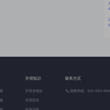
3
4
5
6
外贸知识
联系方式
案
外贸充电站
销售热线：400-669-664
案
外贸资讯
案
外贸问答