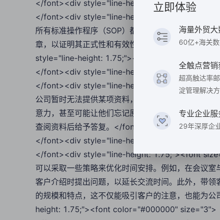
</font><div style="line-height: 1.75;"><f
立即体验
</font><div style="line-height: 1.75;"><
海量外贸大
所有标准操作程序（SOP）都有文档记录，哪怕这
60亿+海关
章，以证明其正式性和有效性。这反映了公司对规范和流程的
style="line-height: 1.75;"><font color="#000000
全触点营销
</font><div style="line-height: 1.75;"><fo
超高触达率邮
</font><div style="line-height: 1.75;"><
淀管理解决方
公司暂时无法提供某项资料，可以告诉客户资料存放
意力，甚至可能让他们忘记原先的问题。然而，对于
专业企业服
查阅资料后给予答复。</font></div><div style="line-he
29年深厚企
</font><div style="line-height: 1.75;"><fo
</font><div style="line-height: 1.75;"><
可以采取一些策略来优化时间安排。例如，在会议室
客户介绍时提出问题，以延长交流时间。此外，带领
的规模和特点，这不仅能吸引客户的注意，也能为公司争取更多的准
height: 1.75;"><font color="#000000" size="3">