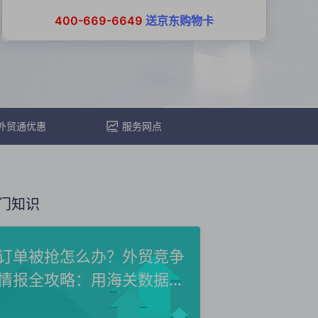
400-669-6649
送京东购物卡
外贸通优惠
服务网点
门知识
订单被抢怎么办？外贸竞争
情报全攻略：用海关数据洞
察...