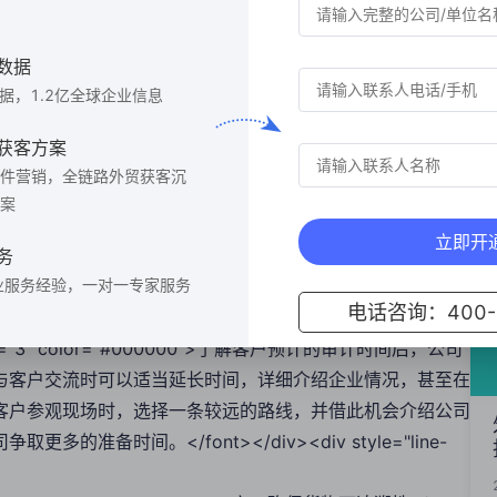
ont size="3" color="#000000"><b>三、资料的准备与规范</b>
font size="3" color="#000000">在准备审计资料时，公司应该确保
数据
些文档相对简单。此外，所有文件性资料都应有文件编码和签署
数据，1.2亿全球企业信息
重视，也是软实力的体现。</font></div><div
" size="3">
获客方案
nt size="3" color="#000000"><b>四、现场应对策略</b>
件营销，全链路外贸获客沉
font size="3" color="#000000">在审计现场，如果遇到客户询问而
案
在资料室，并表示愿意去取。这种策略有时可以转移客户的注
立即开
关键问题，客户通常会记录下来，这时公司需要诚实地表示将
务
ight: 1.75;"><font color="#000000" size="3">
业服务经验，一对一专家服务
电话咨询：400-6
nt size="3" color="#000000"><b>五、时间管理技巧</b>
font size="3" color="#000000">了解客户预计的审计时间后，公司
与客户交流时可以适当延长时间，详细介绍企业情况，甚至在
客户参观现场时，选择一条较远的路线，并借此机会介绍公司
备时间。</font></div><div style="line-