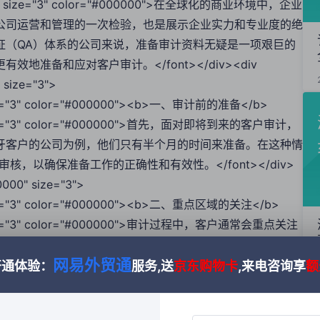
;"><font size="3" color="#000000">在全球化的商业环境中，企业
公司运营和管理的一次检验，也是展示企业实力和专业度的绝
证（QA）体系的公司来说，准备审计资料无疑是一项艰巨的
准备和应对客户审计。</font></div><div
" size="3">
nt size="3" color="#000000"><b>一、审计前的准备</b>
font size="3" color="#000000">首先，面对即将到来的客户审计，
牙客户的公司为例，他们只有半个月的时间来准备。在这种情
，以确保准备工作的正确性和有效性。</font></div>
00000" size="3">
nt size="3" color="#000000"><b>二、重点区域的关注</b>
font size="3" color="#000000">审计过程中，客户通常会重点关注
场和仓库，因为这两个环节是产品从原材料到成品的关键转化
网易外贸通
序，并且有详尽的记录和报告。虽然生产过程可能受到多种因
开通体验：
服务,送
京东购物卡
,来电咨询享
额
基本要求。</font></div><div style="line-