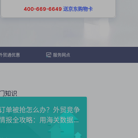
400-669-6649
送京东购物卡
外贸通优惠
服务网点
门知识
订单被抢怎么办？外贸竞争
情报全攻略：用海关数据洞
察...