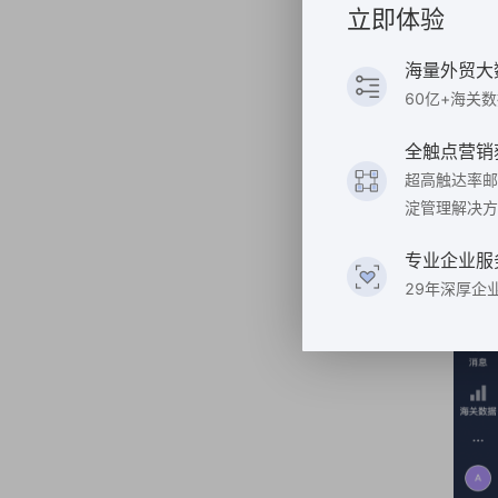
立即体验
海量外贸大
60亿+海关
全触点营销
超高触达率邮
淀管理解决方
专业企业服
29年深厚企