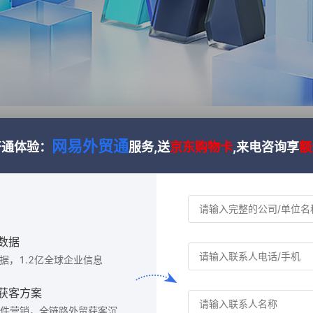
作台
网易外贸通
开通体验：
服务,送
京东购物卡
,来电咨询享
额
数据
数据，1.2亿全球企业信息
获客方案
件营销，全链路外贸获客沉